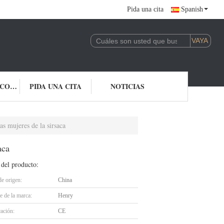
Pida una cita
Spanish
ÉNTRENOS EN CONTACTO CON
PIDA UNA CITA
NOTICIAS
s mujeres de la sirsaca
aca
 del producto:
de origen:
China
 de la marca:
Henry
cación:
CE