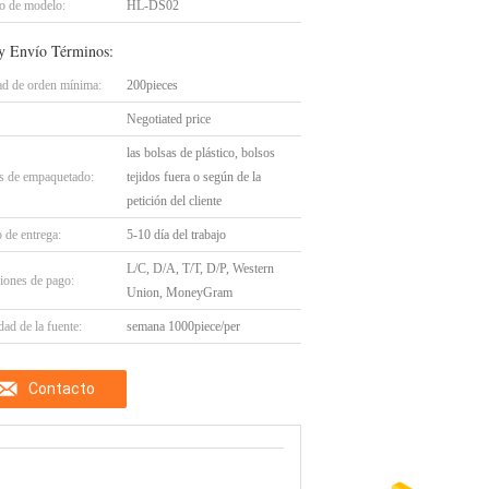
 de modelo:
HL-DS02
y Envío Términos:
ad de orden mínima:
200pieces
Negotiated price
las bolsas de plástico, bolsos
es de empaquetado:
tejidos fuera o según de la
petición del cliente
 de entrega:
5-10 día del trabajo
L/C, D/A, T/T, D/P, Western
iones de pago:
Union, MoneyGram
ad de la fuente:
semana 1000piece/per
Contacto