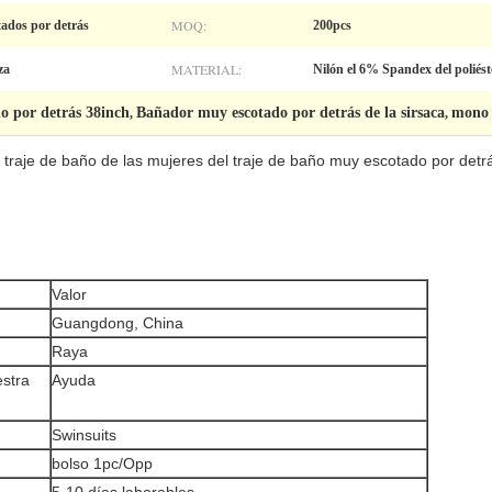
MOQ:
tados por detrás
200pcs
MATERIAL:
za
Nilón el 6% Spandex del poliést
o por detrás 38inch
Bañador muy escotado por detrás de la sirsaca
mono 
,
,
 traje de baño de las mujeres del traje de baño muy escotado por detr
Valor
Guangdong, China
Raya
estra
Ayuda
Swinsuits
bolso 1pc/Opp