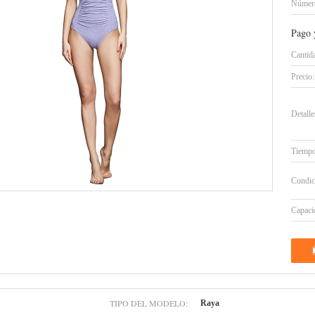
Número
Pago 
Cantid
Precio:
Detall
Tiempo
Condic
Capacid
TIPO DEL MODELO:
Raya