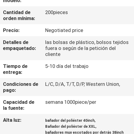
modelo:
Cantidad de
200pieces
CONTROL
orden mínima:
DE
Precio:
Negotiated price
CALIDAD
Detalles de
las bolsas de plástico, bolsos tejidos
empaquetado:
fuera o según de la petición del
ÉNTRENOS
cliente
EN
Tiempo de
5-10 día del trabajo
entrega:
CONTACTO
CON
Condiciones de
L/C, D/A, T/T, D/P, Western Union,
pago:
NOTICIAS
Capacidad de
semana 1000piece/per
la fuente:
Alta luz:
,
PIDA
bañador del poliéster 40inch
,
Bañador del poliéster de XXL
UNA
bañadores muy escotados por detrás 38inch