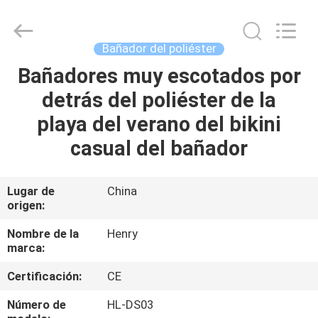
Guangzhou
Henry
Textile
Trading
Co.,
Bañador del poliéster
Ltd..
All
Bañadores muy escotados por
HOGAR
Rights
Reserved.
detrás del poliéster de la
PRODUCTOS
playa del verano del bikini
casual del bañador
SOBRE
NOSOTROS
Lugar de
China
origen:
VIAJE
Nombre de la
Henry
marca:
DE
Certificación:
CE
LA
FÁBRICA
Número de
HL-DS03