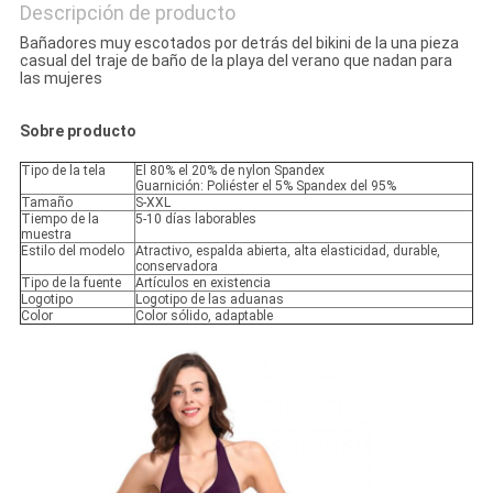
Descripción de producto
Bañadores muy escotados por detrás del bikini de la una pieza
casual del traje de baño de la playa del verano que nadan para
las mujeres
Sobre producto
Tipo de la tela
El 80% el 20% de nylon Spandex
Guarnición: Poliéster el 5% Spandex del 95%
Tamaño
S-XXL
Tiempo de la
5-10 días laborables
muestra
Estilo del modelo
Atractivo, espalda abierta, alta elasticidad, durable,
conservadora
Tipo de la fuente
Artículos en existencia
Logotipo
Logotipo de las aduanas
Color
Color sólido, adaptable