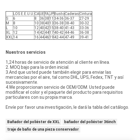
LOS E.E.U.U.
CA
UE
FA
JP
Busto
Caderas
Cintura
S
6
8
36
38
11
34-36
36-37
27-29
M
8
10
38
40
13
36-38
38-40
30-32
L
10
12
40
42
15
38-40
41-43
33-36
XL
12
14
42
44
17
40-42
44-46
36-38
XXL
14
16
44
46
19
42-44
47-49
39-41
Nuestros servicios
1,24 horas de servicio de atención al cliente en línea.
2. MOQ bajo para la orden inicial.
3.And que usted puede también elegir para enviar las
mercancías por el aire, tal como DHL, UPS, Fedex, TNT y así
sucesivamente.
4.We proporcionan servicio de OEM/ODM. Usted puede
modificar el color y el paquete del producto para requisitos
particulares con su propia marca.
Envíe por favor una investigación, le dará la tabla del catálogo.
Bañador del poliéster de XXL
bañador del poliéster 36inch
traje de baño de una pieza conservador