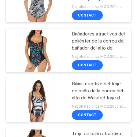
pieza atractiva blanca del
Negotiated price MOQ:200pieces
CITA
plátano
CONTACT
9
MAPA
Tela transparente de
Bañadores atractivos del
DEL
poliéster de la correa del
la cortina
SITIO
bañador del alto de
Waisted traje de baño de
Negotiated price MOQ:200pieces
una pieza de los bikinis
CONTACT
PRIVACY
POLICY
Bikini atractivo del traje
75
de baño de la correa del
alto de Waisted traje de
Tela suave de Tulle
baño de una pieza de los
Negotiated price MOQ:200pieces
bañadores
CONTACT
Traje de baño atractivo