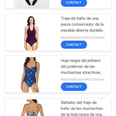
del bañador
CONTACT
CONTROL
Traje de baño de una
DE
27
pieza conservador de la
CALIDAD
espalda abierta durable
Tela de la cortina
para ocultar el vientre
Negotiated price MOQ:200pieces
del poliéster
ÉNTRENOS
CONTACT
EN
Hoja negra del plátano
CONTACTO
del poliéster de las
CON
muchachas atractivas
20
del bañador en blanco
Negotiated price MOQ:200pieces
Cubierta impresa
CONTACT
NOTICIAS
del amortiguador
Bañador del traje de
PIDA
baño de las muchachas
UNA
de la hoja negra de una