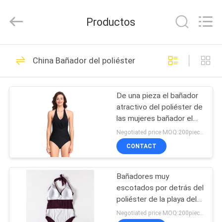
Guangzhou
Henry
Textile
Productos
Trading
Co.,
Ltd..
All
HOGAR
Rights
27
Reserved.
China Bañador del poliéster
Telas de algodón
PRODUCTOS
del poliéster
De una pieza el bañador
atractivo del poliéster de
SOBRE
las mujeres bañador el
NOSOTROS
halter de la cruz del traje
Negotiated price MOQ:200pieces
de baño del bikini
CONTACT
23
VIAJE
Tela de la impresión
Bañadores muy
DE
escotados por detrás del
LA
del poliéster
poliéster de la playa del
verano del bikini casual
FÁBRICA
Negotiated price MOQ:200pieces