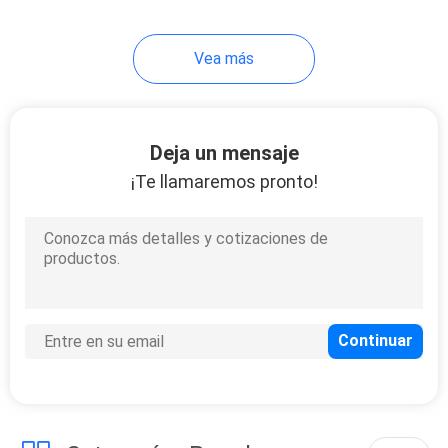
43
Vea más
Bañador del
poliéster
Deja un mensaje
¡Te llamaremos pronto!
31
Tela de rayón
viscoso