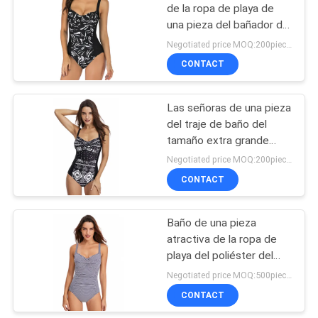
de la ropa de playa de
una pieza del bañador del
38
poliéster de las señoras
Negotiated price MOQ:200pieces
CONTACT
Señoras Maxi Dress
Las señoras de una pieza
del traje de baño del
tamaño extra grande
conservador lanzan los
Negotiated price MOQ:200pieces
bañadores del triángulo
CONTACT
13
con una honda
Pantalones de la
Baño de una pieza
atractiva de la ropa de
yoga del poliéster
playa del poliéster del
bikini de nylon del
Negotiated price MOQ:500pieces
bañador
CONTACT