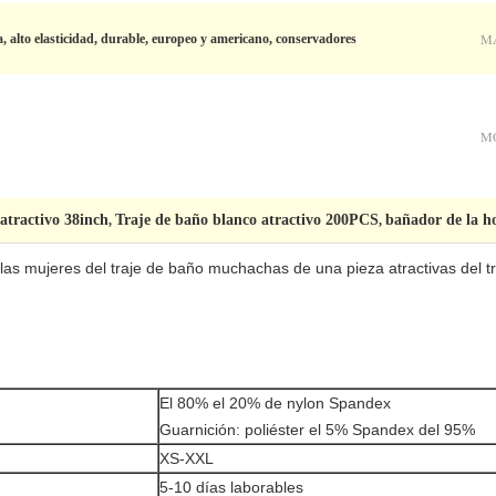
M
a, alto elasticidad, durable, europeo y americano, conservadores
M
atractivo 38inch
Traje de baño blanco atractivo 200PCS
bañador de la ho
,
,
las mujeres del traje de baño muchachas de una pieza atractivas del t
El 80% el 20% de nylon Spandex
Guarnición: poliéster el 5% Spandex del 95%
XS-XXL
5-10 días laborables