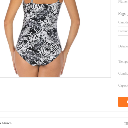
Número
Pago 
Cantid
Precio:
Detall
Tiempo
Condic
Capacid
TI
n blanco