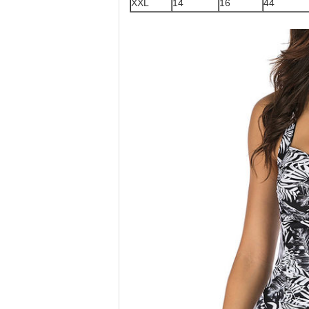
XXL
14
16
44