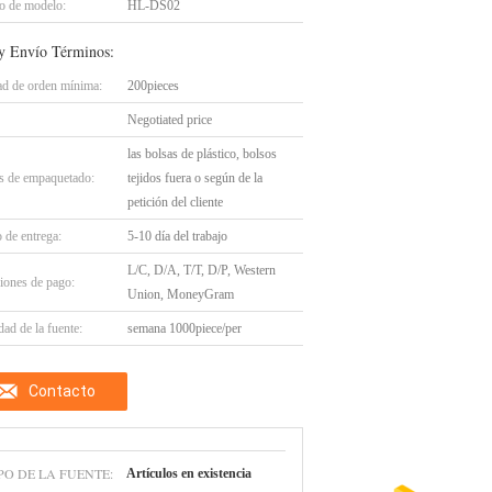
 de modelo:
HL-DS02
y Envío Términos:
ad de orden mínima:
200pieces
Negotiated price
las bolsas de plástico, bolsos
es de empaquetado:
tejidos fuera o según de la
petición del cliente
 de entrega:
5-10 día del trabajo
L/C, D/A, T/T, D/P, Western
iones de pago:
Union, MoneyGram
ad de la fuente:
semana 1000piece/per
Contacto
PO DE LA FUENTE:
Artículos en existencia