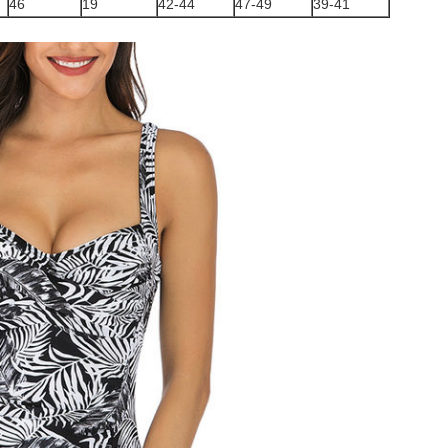
46
19
42-44
47-49
39-41