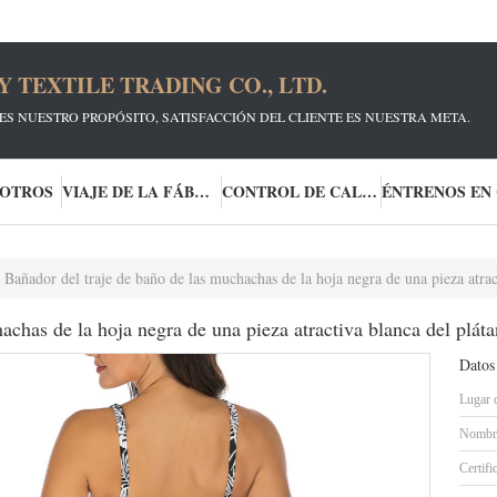
TEXTILE TRADING CO., LTD.
ES NUESTRO PROPÓSITO, SATISFACCIÓN DEL CLIENTE ES NUESTRA META.
SOTROS
VIAJE DE LA FÁBRICA
CONTROL DE CALIDAD
Bañador del traje de baño de las muchachas de la hoja negra de una pieza atrac
achas de la hoja negra de una pieza atractiva blanca del plát
Datos
Lugar 
Nombre
Certifi