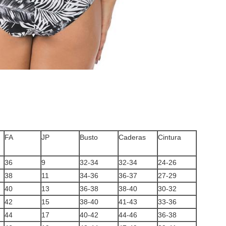
FA
JP
Busto
Caderas
Cintura
36
9
32-34
32-34
24-26
38
11
34-36
36-37
27-29
40
13
36-38
38-40
30-32
42
15
38-40
41-43
33-36
44
17
40-42
44-46
36-38