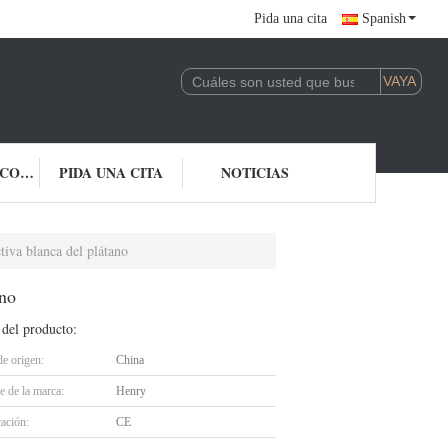
Pida una cita
Spanish
ÉNTRENOS EN CONTACTO CON
PIDA UNA CITA
NOTICIAS
tiva blanca del plátano
ano
 del producto:
de origen:
China
 de la marca:
Henry
cación:
CE