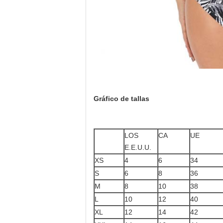
Gráfico de tallas
LOS
CA
UE
E.E.U.U.
XS
4
6
34
S
6
8
36
M
8
10
38
L
10
12
40
XL
12
14
42