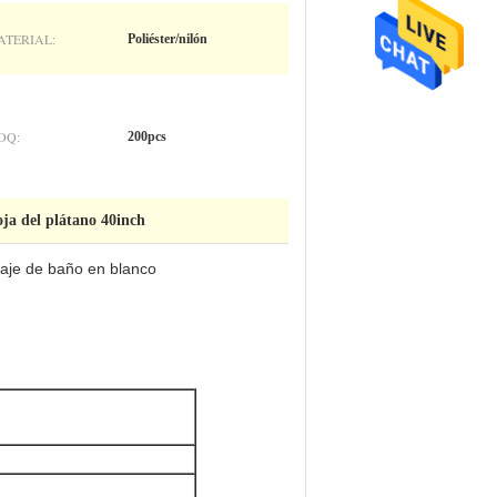
ATERIAL:
Poliéster/nilón
OQ:
200pcs
ja del plátano 40inch
raje de baño en blanco