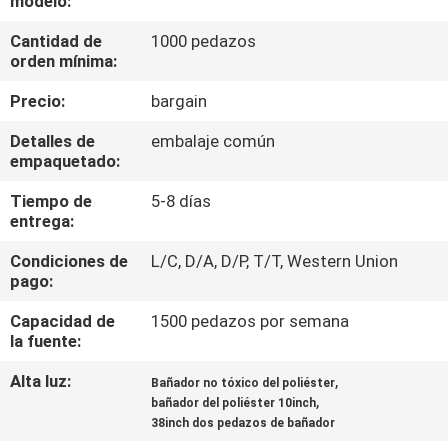
modelo:
Cantidad de
1000 pedazos
CONTROL
orden mínima:
DE
Precio:
bargain
CALIDAD
Detalles de
embalaje común
empaquetado:
ÉNTRENOS
Tiempo de
5-8 días
EN
entrega:
CONTACTO
Condiciones de
L/C, D/A, D/P, T/T, Western Union
CON
pago:
Capacidad de
1500 pedazos por semana
NOTICIAS
la fuente:
Alta luz:
,
Bañador no tóxico del poliéster
,
PIDA
bañador del poliéster 10inch
38inch dos pedazos de bañador
UNA