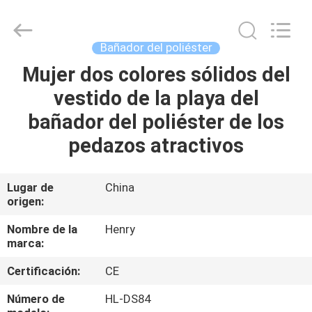
Guangzhou
Henry
Textile
Trading
Co.,
Bañador del poliéster
Ltd..
All
Mujer dos colores sólidos del
HOGAR
Rights
Reserved.
vestido de la playa del
PRODUCTOS
bañador del poliéster de los
pedazos atractivos
SOBRE
NOSOTROS
Lugar de
China
origen:
VIAJE
Nombre de la
Henry
marca:
DE
Certificación:
CE
LA
FÁBRICA
Número de
HL-DS84