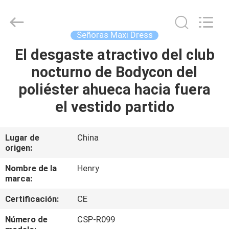
Guangzhou
Henry
Textile
Trading
Co.,
Señoras Maxi Dress
Ltd..
All
El desgaste atractivo del club
HOGAR
Rights
Reserved.
nocturno de Bodycon del
PRODUCTOS
poliéster ahueca hacia fuera
el vestido partido
SOBRE
NOSOTROS
Lugar de
China
origen:
VIAJE
Nombre de la
Henry
marca:
DE
Certificación:
CE
LA
FÁBRICA
Número de
CSP-R099