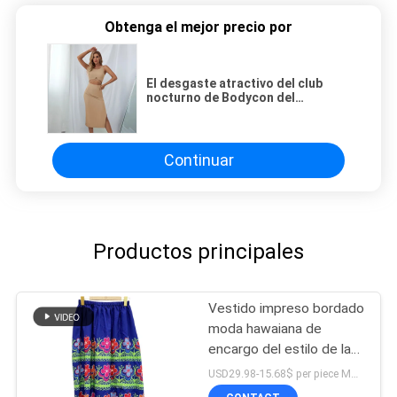
Obtenga el mejor precio por
El desgaste atractivo del club
nocturno de Bodycon del
poliéster ahueca hacia fuera el
vestido partido
Continuar
Productos principales
Vestido impreso bordado
moda hawaiana de
encargo del estilo de la
falda de las mujeres
USD29.98-15.68$ per piece MOQ:10 pedazos