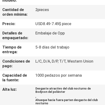
modelo:
Cantidad de
2pieces
CONTROL
orden mínima:
DE
Precio:
USD8.49-7.49$ piece
CALIDAD
Detalles de
Embalaje de Opp
empaquetado:
ÉNTRENOS
Tiempo de
5-8 días del trabajo
EN
entrega:
CONTACTO
Condiciones de
L/C, D/A, D/P, T/T, Western Union
CON
pago:
Capacidad de
1000 pedazos por semana
NOTICIAS
la fuente:
Alta luz:
Desgaste atractivo del club nocturno de
Bodycon del poliéster
PIDA
,
Ahueque hacia fuera parten desgaste del club
UNA
nocturno