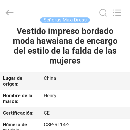
Guangzhou
Henry
Textile
Trading
Co.,
Señoras Maxi Dress
Ltd..
All
Vestido impreso bordado
HOGAR
Rights
Reserved.
moda hawaiana de encargo
PRODUCTOS
del estilo de la falda de las
mujeres
SOBRE
NOSOTROS
Lugar de
China
origen:
VIAJE
Nombre de la
Henry
marca:
DE
Certificación:
CE
LA
FÁBRICA
Número de
CSP-R114-2