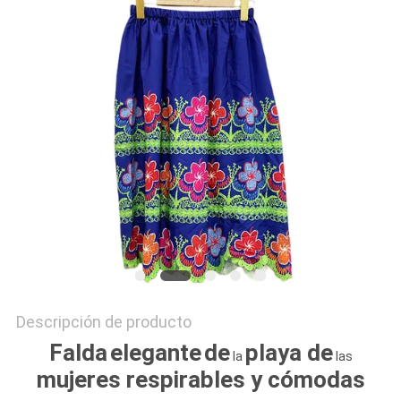
CITA
MAPA
DEL
SITIO
PRIVACY
POLICY
Descripción de producto
Falda
elegante
de
playa de
la
las
mujeres
respirables y cómodas