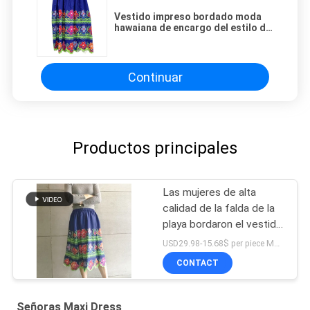
Vestido impreso bordado moda
hawaiana de encargo del estilo de
la falda de las mujeres
Continuar
Productos principales
Las mujeres de alta
calidad de la falda de la
playa bordaron el vestido
de flores impreso de
USD29.98-15.68$ per piece MOQ:10 pedazos
encargo cómodo y
CONTACT
respirable
Señoras Maxi Dress