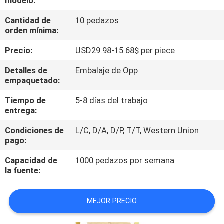
modelo:
Cantidad de
10 pedazos
CONTROL
orden mínima:
DE
Precio:
USD29.98-15.68$ per piece
CALIDAD
Detalles de
Embalaje de Opp
empaquetado:
ÉNTRENOS
Tiempo de
5-8 días del trabajo
EN
entrega:
CONTACTO
Condiciones de
L/C, D/A, D/P, T/T, Western Union
CON
pago:
Capacidad de
1000 pedazos por semana
NOTICIAS
la fuente:
MEJOR PRECIO
PIDA
UNA