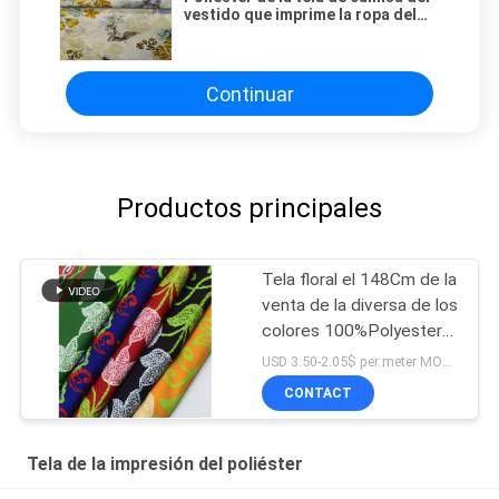
vestido que imprime la ropa del
algodón del ramio de la tela que
hace punto
Continuar
Productos principales
Tela floral el 148Cm de la
venta de la diversa de los
colores 100%Polyester
Digitaces de la moda
USD 3.50-2.05$ per meter MOQ:1 metro
impresión caliente del
CONTACT
paño para el vestido
Tela de la impresión del poliéster