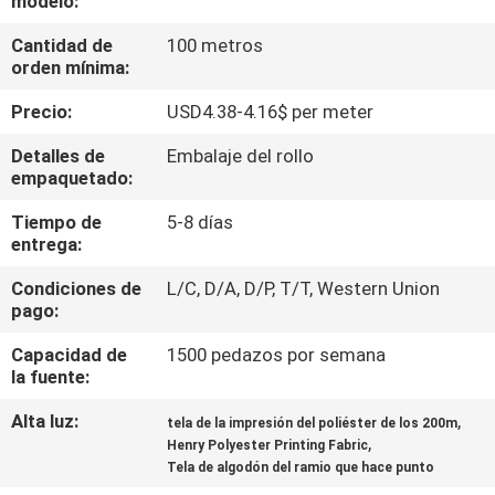
modelo:
Cantidad de
100 metros
CONTROL
orden mínima:
DE
Precio:
USD4.38-4.16$ per meter
CALIDAD
Detalles de
Embalaje del rollo
empaquetado:
ÉNTRENOS
Tiempo de
5-8 días
EN
entrega:
CONTACTO
Condiciones de
L/C, D/A, D/P, T/T, Western Union
CON
pago:
Capacidad de
1500 pedazos por semana
NOTICIAS
la fuente:
Alta luz:
,
tela de la impresión del poliéster de los 200m
,
PIDA
Henry Polyester Printing Fabric
Tela de algodón del ramio que hace punto
UNA