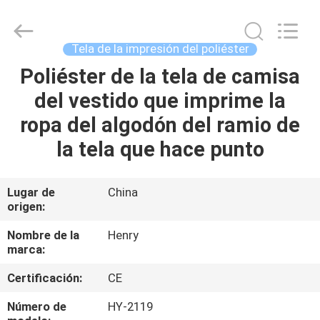
Guangzhou
Henry
Textile
Trading
Co.,
Tela de la impresión del poliéster
Ltd..
All
Poliéster de la tela de camisa
HOGAR
Rights
Reserved.
del vestido que imprime la
PRODUCTOS
ropa del algodón del ramio de
la tela que hace punto
SOBRE
NOSOTROS
Lugar de
China
origen:
VIAJE
Nombre de la
Henry
marca:
DE
Certificación:
CE
LA
FÁBRICA
Número de
HY-2119