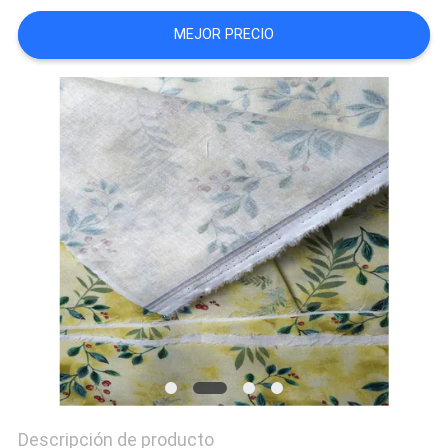
CITA
MEJOR PRECIO
MAPA
DEL
SITIO
PRIVACY
POLICY
Descripción de producto