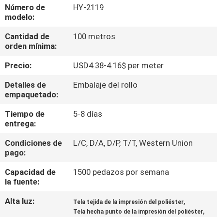
Número de
HY-2119
modelo:
CONTROL
Cantidad de
100 metros
DE
orden mínima:
CALIDAD
Precio:
USD4.38-4.16$ per meter
ÉNTRENOS
Detalles de
Embalaje del rollo
empaquetado:
EN
Tiempo de
5-8 días
CONTACTO
entrega:
CON
Condiciones de
L/C, D/A, D/P, T/T, Western Union
pago:
NOTICIAS
Capacidad de
1500 pedazos por semana
la fuente:
PIDA
Alta luz:
,
Tela tejida de la impresión del poliéster
,
UNA
Tela hecha punto de la impresión del poliéster