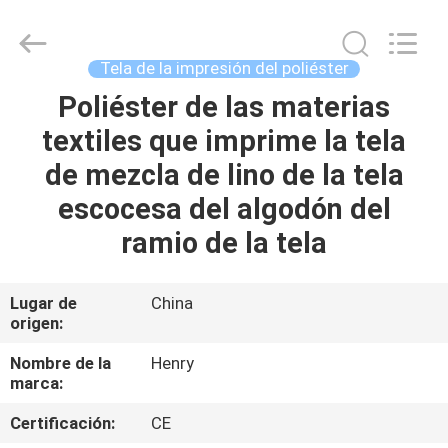
Guangzhou
Henry
Textile
Trading
Co.,
Tela de la impresión del poliéster
Ltd..
All
Poliéster de las materias
HOGAR
Rights
Reserved.
textiles que imprime la tela
PRODUCTOS
de mezcla de lino de la tela
escocesa del algodón del
SOBRE
ramio de la tela
NOSOTROS
Lugar de
China
origen:
VIAJE
DE
Nombre de la
Henry
marca:
LA
Certificación:
CE
FÁBRICA