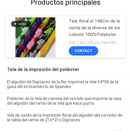
Productos principales
Tela floral el 148Cm de la
venta de la diversa de los
colores 100%Polyester
Digitaces de la moda
USD 3.50-2.05$ per meter MOQ:1 metro
impresión caliente del
CONTACT
paño para el vestido
Tela de la impresión del poliéster
El algodón de Digitaces de la flor imprimió la tela 54*58 de la
gasa del estiramiento de Spandex
Poliéster de la tela de camisa del vestido que imprime la ropa
del algodón del ramio de la tela que hace punto
tela de satén de la impresión floral del algodón del corredor de
la tabla del ramio de 21s*21s Digitaces