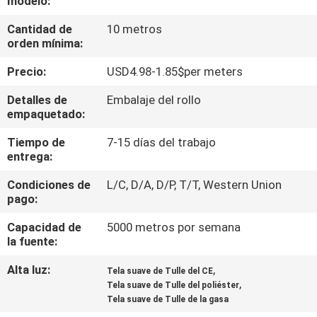
modelo:
Cantidad de
10 metros
CONTROL
orden mínima:
DE
Precio:
USD4.98-1.85$per meters
CALIDAD
Detalles de
Embalaje del rollo
empaquetado:
ÉNTRENOS
Tiempo de
7-15 días del trabajo
EN
entrega:
CONTACTO
Condiciones de
L/C, D/A, D/P, T/T, Western Union
CON
pago:
Capacidad de
5000 metros por semana
NOTICIAS
la fuente:
Alta luz:
,
Tela suave de Tulle del CE
,
PIDA
Tela suave de Tulle del poliéster
Tela suave de Tulle de la gasa
UNA