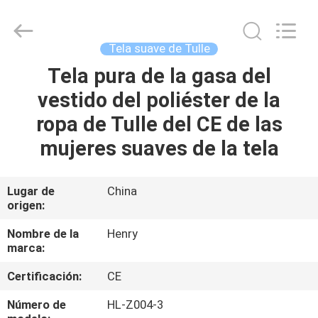
Guangzhou
Henry
Textile
Trading
Co.,
Tela suave de Tulle
Ltd..
All
Tela pura de la gasa del
HOGAR
Rights
Reserved.
vestido del poliéster de la
PRODUCTOS
ropa de Tulle del CE de las
mujeres suaves de la tela
SOBRE
NOSOTROS
Lugar de
China
origen:
VIAJE
Nombre de la
Henry
marca:
DE
Certificación:
CE
LA
FÁBRICA
Número de
HL-Z004-3