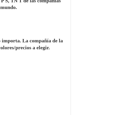
U P S, TN T de las compañías
l mundo.
o importa.
La compañía de la
olores/precios a elegir.