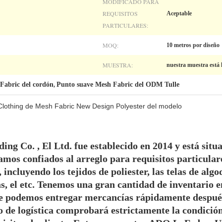
MODIFICADO PARA
REQUISITOS
Aceptable
PARTICULARES:
MOQ:
10 metros por diseño
MUESTRA:
nuestra muestra está 
Fabric del cordón
Punto suave Mesh Fabric del ODM Tulle
,
lothing de Mesh Fabric New Design Polyester del modelo
ng Co. , El Ltd. fue establecido en 2014 y está situ
amos confiados al arreglo para requisitos particulare
 incluyendo los tejidos de poliester, las telas de algod
sas, el etc. Tenemos una gran cantidad de inventario
e podemos entregar mercancías rápidamente después 
 de logística comprobará estrictamente la condició