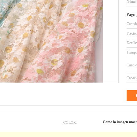
Número
Pago 
Cantid
Precio:
Detall
Tiempo
Condic
Capacid
COLOR:
Como la imagen most