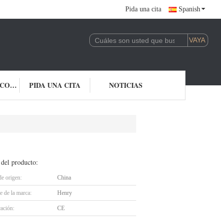
Pida una cita
Spanish
ÉNTRENOS EN CONTACTO CON
PIDA UNA CITA
NOTICIAS
 del producto:
de origen:
China
 de la marca:
Henry
cación:
CE