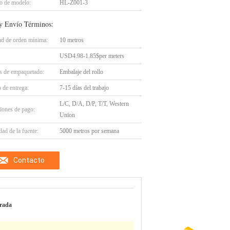
 de modelo:
HL-Z001-3
y Envío Términos:
ad de orden mínima:
10 metros
USD4.98-1.85$per meters
es de empaquetado:
Embalaje del rollo
 de entrega:
7-15 días del trabajo
L/C, D/A, D/P, T/T, Western
iones de pago:
Union
ad de la fuente:
5000 metros por semana
Contacto
rada