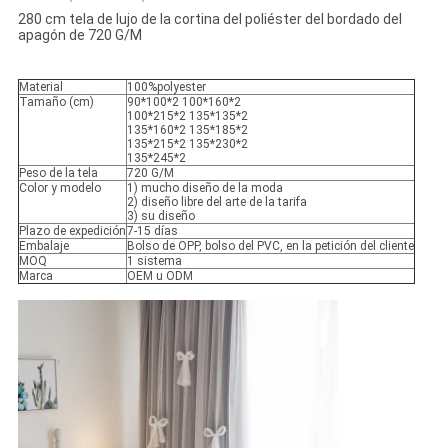
280 cm tela de lujo de la cortina del poliéster del bordado del
apagón de 720 G/M
Material
100%polyester
Tamaño (cm)
90*100*2 100*160*2
100*215*2 135*135*2
135*160*2 135*185*2
135*215*2 135*230*2
135*245*2
Peso de la tela
720 G/M
Color y modelo
1) mucho diseño de la moda
2) diseño libre del arte de la tarifa
3) su diseño
Plazo de expedición
7-15 días
Embalaje
Bolso de OPP, bolso del PVC, en la petición del cliente
MOQ
1 sistema
Marca
OEM u ODM