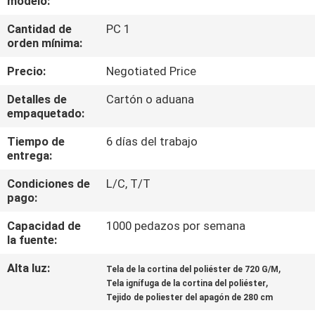
modelo:
Cantidad de
PC 1
CONTROL
orden mínima:
DE
Precio:
Negotiated Price
CALIDAD
Detalles de
Cartón o aduana
empaquetado:
ÉNTRENOS
Tiempo de
6 días del trabajo
EN
entrega:
CONTACTO
Condiciones de
L/C, T/T
CON
pago:
Capacidad de
1000 pedazos por semana
NOTICIAS
la fuente:
Alta luz:
,
Tela de la cortina del poliéster de 720 G/M
,
PIDA
Tela ignífuga de la cortina del poliéster
Tejido de poliester del apagón de 280 cm
UNA