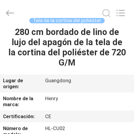
Guangzhou
Henry
Textile
Trading
Co.,
Tela de la cortina del poliéster
Ltd..
All
280 cm bordado de lino de
HOGAR
Rights
Reserved.
lujo del apagón de la tela de
PRODUCTOS
la cortina del poliéster de 720
G/M
SOBRE
NOSOTROS
Lugar de
Guangdong
origen:
VIAJE
Nombre de la
Henry
marca:
DE
Certificación:
CE
LA
FÁBRICA
Número de
HL-CU02