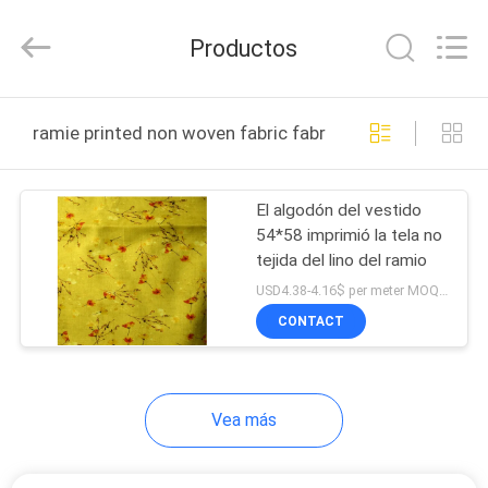
Guangzhou
Henry
Textile
Productos
Trading
Co.,
Ltd..
All
HOGAR
Rights
Reserved.
ramie printed non woven fabric fabricación en línea
PRODUCTOS
El algodón del vestido
54*58 imprimió la tela no
SOBRE
tejida del lino del ramio
NOSOTROS
USD4.38-4.16$ per meter MOQ:100 metros
CONTACT
VIAJE
DE
Vea más
LA
FÁBRICA