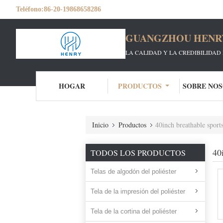
Teléfono:
86-20-19868658286
GUANGZHOU HENRY 
LA CALIDAD Y LA CREDIBILIDAD 
HOGAR
PRODUCTOS
SOBRE NO
Inicio
Productos
40inch breathable sport
40
TODOS LOS PRODUCTOS
Telas de algodón del poliéster
Tela de la impresión del poliéster
Tela de la cortina del poliéster